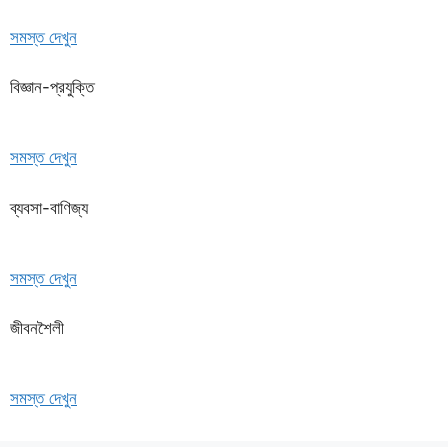
সমস্ত দেখুন
বিজ্ঞান-প্রযুক্তি
সমস্ত দেখুন
ব্যবসা-বাণিজ্য
সমস্ত দেখুন
জীবনশৈলী
সমস্ত দেখুন