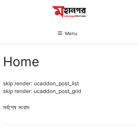
Skip
to
content
Menu
Home
skip render: ucaddon_post_list
skip render: ucaddon_post_grid
সর্বশেষ সংবাদ