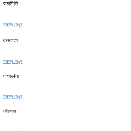
রাজনীতি
সমস্ত দেখুন
কলকাতা
সমস্ত দেখুন
সম্পাদকীয়
সমস্ত দেখুন
পশ্চিমবঙ্গ