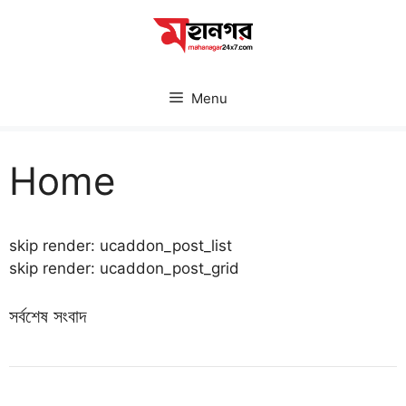
Skip
to
content
Menu
Home
skip render: ucaddon_post_list
skip render: ucaddon_post_grid
সর্বশেষ সংবাদ