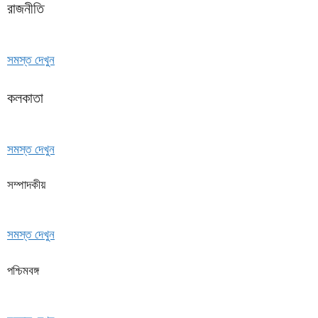
রাজনীতি
সমস্ত দেখুন
কলকাতা
সমস্ত দেখুন
সম্পাদকীয়
সমস্ত দেখুন
পশ্চিমবঙ্গ