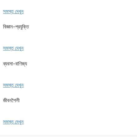
সমস্ত দেখুন
বিজ্ঞান-প্রযুক্তি
সমস্ত দেখুন
ব্যবসা-বাণিজ্য
সমস্ত দেখুন
জীবনশৈলী
সমস্ত দেখুন