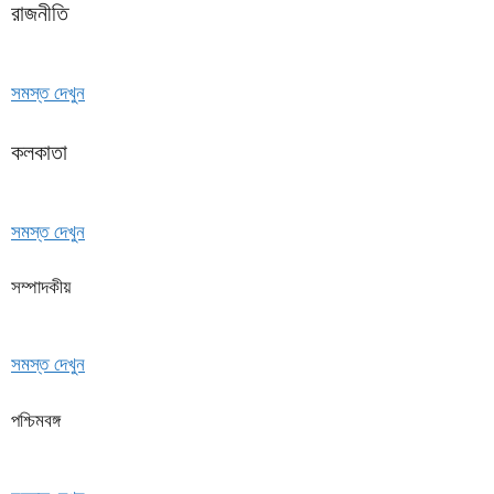
রাজনীতি
সমস্ত দেখুন
কলকাতা
সমস্ত দেখুন
সম্পাদকীয়
সমস্ত দেখুন
পশ্চিমবঙ্গ