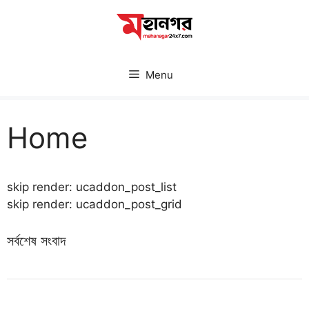
Skip
to
content
Menu
Home
skip render: ucaddon_post_list
skip render: ucaddon_post_grid
সর্বশেষ সংবাদ