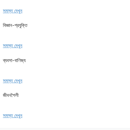
সমস্ত দেখুন
বিজ্ঞান-প্রযুক্তি
সমস্ত দেখুন
ব্যবসা-বাণিজ্য
সমস্ত দেখুন
জীবনশৈলী
সমস্ত দেখুন