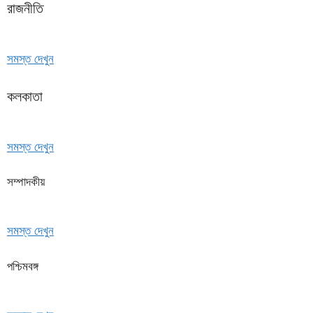
রাজনীতি
সমস্ত দেখুন
কলকাতা
সমস্ত দেখুন
সম্পাদকীয়
সমস্ত দেখুন
পশ্চিমবঙ্গ