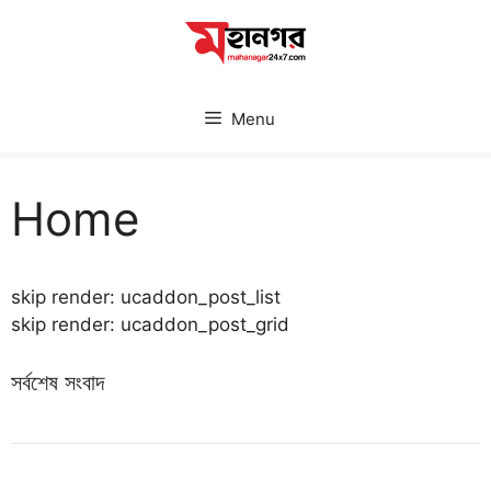
Skip
to
content
Menu
Home
skip render: ucaddon_post_list
skip render: ucaddon_post_grid
সর্বশেষ সংবাদ