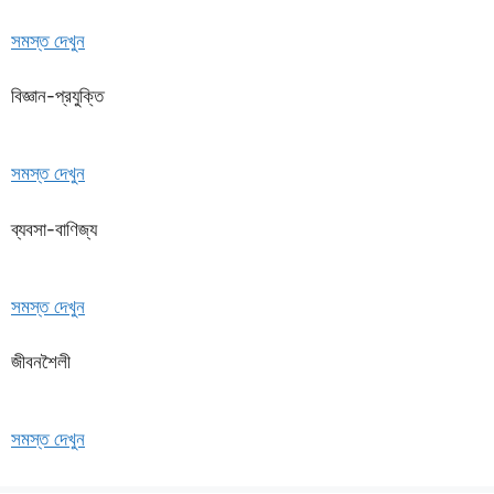
সমস্ত দেখুন
বিজ্ঞান-প্রযুক্তি
সমস্ত দেখুন
ব্যবসা-বাণিজ্য
সমস্ত দেখুন
জীবনশৈলী
সমস্ত দেখুন