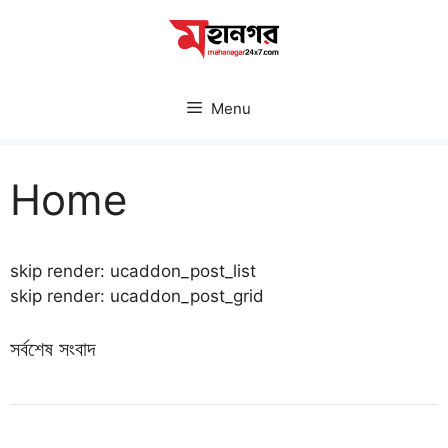
Skip
to
content
Menu
Home
skip render: ucaddon_post_list
skip render: ucaddon_post_grid
সর্বশেষ সংবাদ