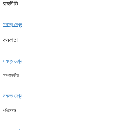
রাজনীতি
সমস্ত দেখুন
কলকাতা
সমস্ত দেখুন
সম্পাদকীয়
সমস্ত দেখুন
পশ্চিমবঙ্গ