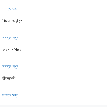
সমস্ত দেখুন
বিজ্ঞান-প্রযুক্তি
সমস্ত দেখুন
ব্যবসা-বাণিজ্য
সমস্ত দেখুন
জীবনশৈলী
সমস্ত দেখুন