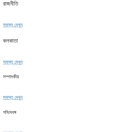
রাজনীতি
সমস্ত দেখুন
কলকাতা
সমস্ত দেখুন
সম্পাদকীয়
সমস্ত দেখুন
পশ্চিমবঙ্গ