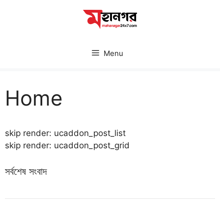
Skip
to
content
Menu
Home
skip render: ucaddon_post_list
skip render: ucaddon_post_grid
সর্বশেষ সংবাদ