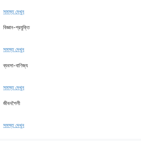
সমস্ত দেখুন
বিজ্ঞান-প্রযুক্তি
সমস্ত দেখুন
ব্যবসা-বাণিজ্য
সমস্ত দেখুন
জীবনশৈলী
সমস্ত দেখুন