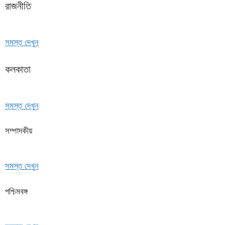
রাজনীতি
সমস্ত দেখুন
কলকাতা
সমস্ত দেখুন
সম্পাদকীয়
সমস্ত দেখুন
পশ্চিমবঙ্গ