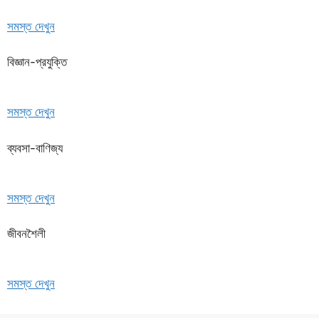
সমস্ত দেখুন
বিজ্ঞান-প্রযুক্তি
সমস্ত দেখুন
ব্যবসা-বাণিজ্য
সমস্ত দেখুন
জীবনশৈলী
সমস্ত দেখুন