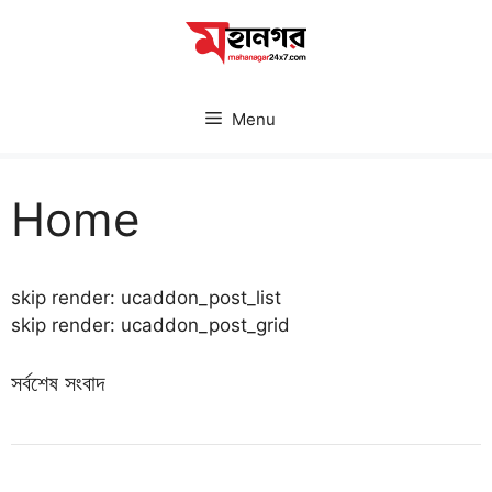
Skip
to
content
Menu
Home
skip render: ucaddon_post_list
skip render: ucaddon_post_grid
সর্বশেষ সংবাদ