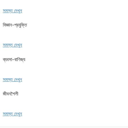
সমস্ত দেখুন
বিজ্ঞান-প্রযুক্তি
সমস্ত দেখুন
ব্যবসা-বাণিজ্য
সমস্ত দেখুন
জীবনশৈলী
সমস্ত দেখুন