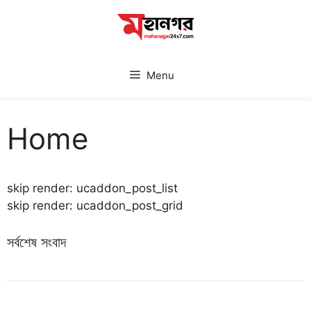
Skip
to
content
Menu
Home
skip render: ucaddon_post_list
skip render: ucaddon_post_grid
সর্বশেষ সংবাদ