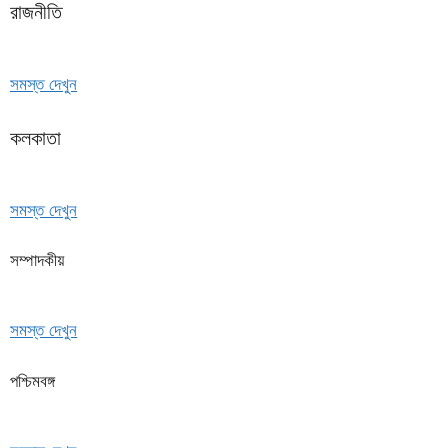
রাজনীতি
সমস্ত দেখুন
কলকাতা
সমস্ত দেখুন
সম্পাদকীয়
সমস্ত দেখুন
পশ্চিমবঙ্গ