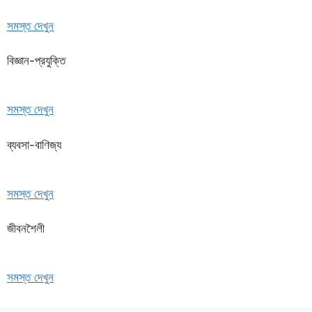
সমস্ত দেখুন
বিজ্ঞান-প্রযুক্তি
সমস্ত দেখুন
ব্যবসা-বাণিজ্য
সমস্ত দেখুন
জীবনশৈলী
সমস্ত দেখুন