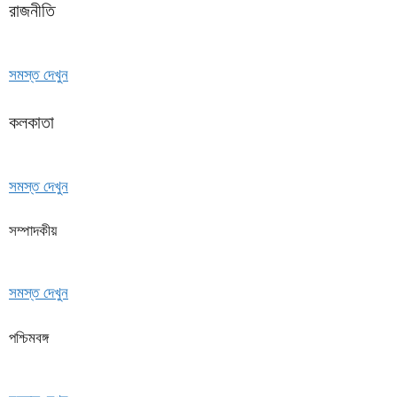
রাজনীতি
সমস্ত দেখুন
কলকাতা
সমস্ত দেখুন
সম্পাদকীয়
সমস্ত দেখুন
পশ্চিমবঙ্গ