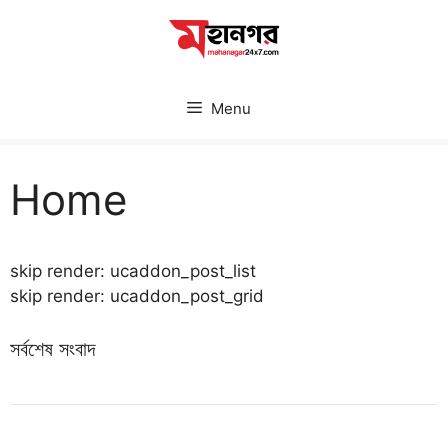
Skip
to
content
Menu
Home
skip render: ucaddon_post_list
skip render: ucaddon_post_grid
সর্বশেষ সংবাদ