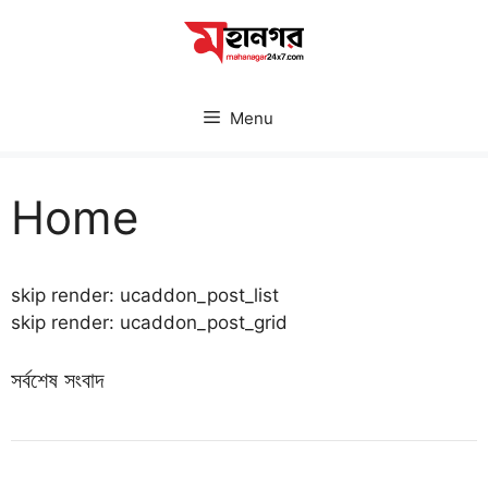
Skip
to
content
Menu
Home
skip render: ucaddon_post_list
skip render: ucaddon_post_grid
সর্বশেষ সংবাদ