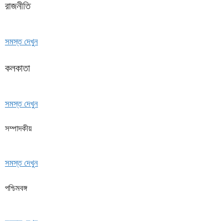
রাজনীতি
সমস্ত দেখুন
কলকাতা
সমস্ত দেখুন
সম্পাদকীয়
সমস্ত দেখুন
পশ্চিমবঙ্গ