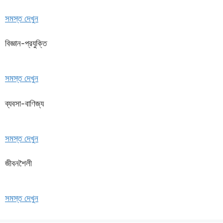
সমস্ত দেখুন
বিজ্ঞান-প্রযুক্তি
সমস্ত দেখুন
ব্যবসা-বাণিজ্য
সমস্ত দেখুন
জীবনশৈলী
সমস্ত দেখুন