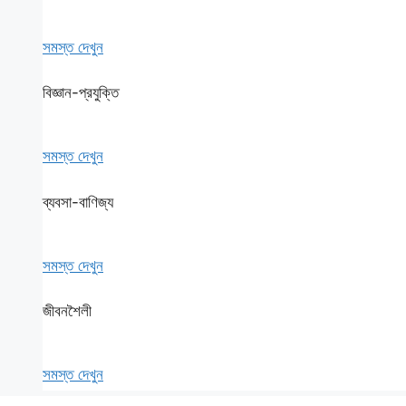
সমস্ত দেখুন
বিজ্ঞান-প্রযুক্তি
সমস্ত দেখুন
ব্যবসা-বাণিজ্য
সমস্ত দেখুন
জীবনশৈলী
সমস্ত দেখুন