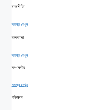
রাজনীতি
সমস্ত দেখুন
কলকাতা
সমস্ত দেখুন
সম্পাদকীয়
সমস্ত দেখুন
পশ্চিমবঙ্গ