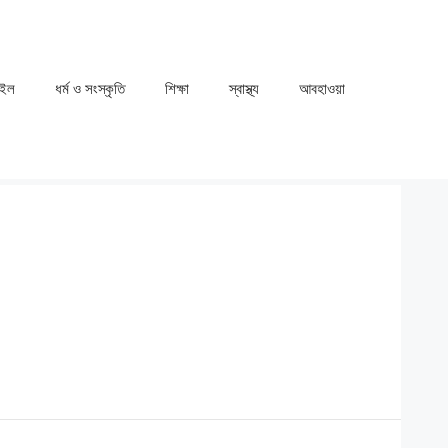
াইল
ধর্ম ও সংস্কৃতি
⁠⁠শিক্ষা
⁠⁠স্বাস্থ্য
⁠⁠আবহাওয়া