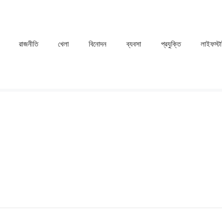
রাজনীতি
খেলা
⁠বিনোদন
ব্যবসা
প্রযুক্তি
লাইফস্ট