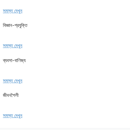
সমস্ত দেখুন
বিজ্ঞান-প্রযুক্তি
সমস্ত দেখুন
ব্যবসা-বাণিজ্য
সমস্ত দেখুন
জীবনশৈলী
সমস্ত দেখুন