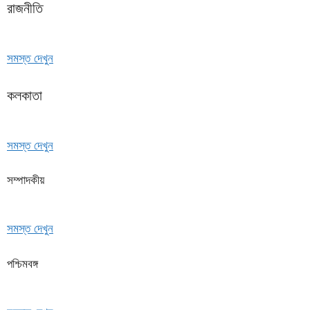
রাজনীতি
সমস্ত দেখুন
কলকাতা
সমস্ত দেখুন
সম্পাদকীয়
সমস্ত দেখুন
পশ্চিমবঙ্গ