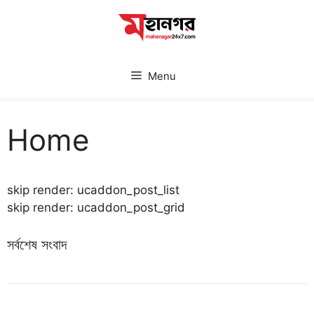
Skip
to
content
Menu
Home
skip render: ucaddon_post_list
skip render: ucaddon_post_grid
সর্বশেষ সংবাদ