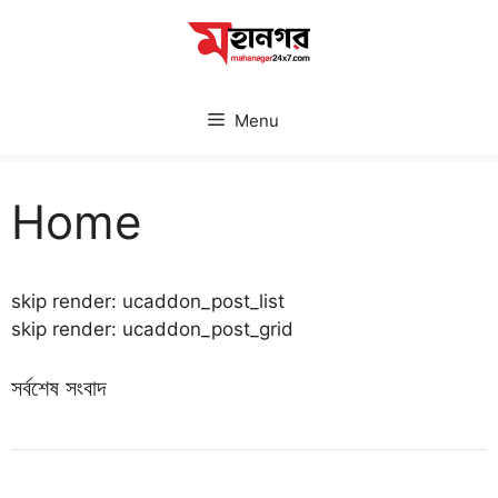
Skip
to
content
Menu
Home
skip render: ucaddon_post_list
skip render: ucaddon_post_grid
সর্বশেষ সংবাদ