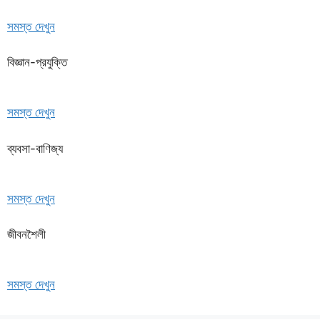
সমস্ত দেখুন
বিজ্ঞান-প্রযুক্তি
সমস্ত দেখুন
ব্যবসা-বাণিজ্য
সমস্ত দেখুন
জীবনশৈলী
সমস্ত দেখুন