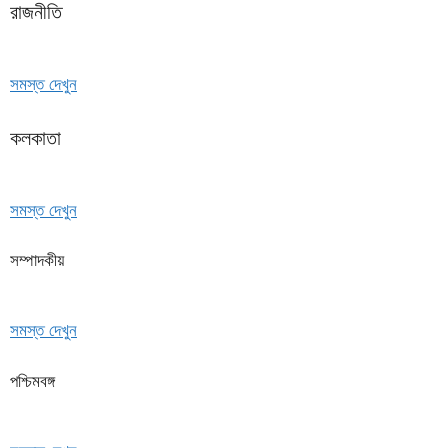
রাজনীতি
সমস্ত দেখুন
কলকাতা
সমস্ত দেখুন
সম্পাদকীয়
সমস্ত দেখুন
পশ্চিমবঙ্গ