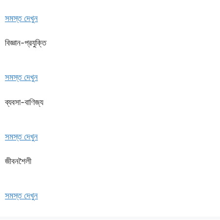
সমস্ত দেখুন
বিজ্ঞান-প্রযুক্তি
সমস্ত দেখুন
ব্যবসা-বাণিজ্য
সমস্ত দেখুন
জীবনশৈলী
সমস্ত দেখুন