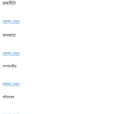
রাজনীতি
সমস্ত দেখুন
কলকাতা
সমস্ত দেখুন
সম্পাদকীয়
সমস্ত দেখুন
পশ্চিমবঙ্গ