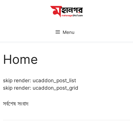
Skip
to
content
Menu
Home
skip render: ucaddon_post_list
skip render: ucaddon_post_grid
সর্বশেষ সংবাদ