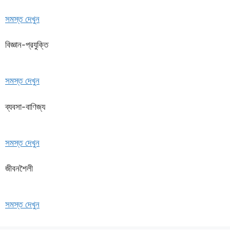
সমস্ত দেখুন
বিজ্ঞান-প্রযুক্তি
সমস্ত দেখুন
ব্যবসা-বাণিজ্য
সমস্ত দেখুন
জীবনশৈলী
সমস্ত দেখুন