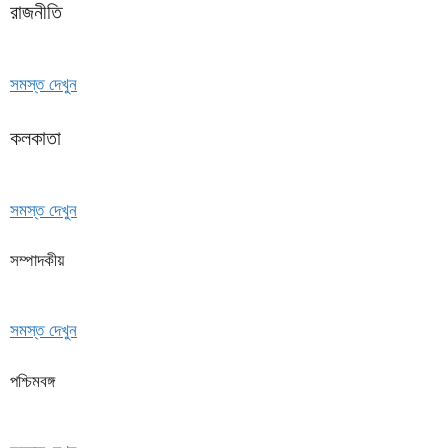
রাজনীতি
সমস্ত দেখুন
কলকাতা
সমস্ত দেখুন
সম্পাদকীয়
সমস্ত দেখুন
পশ্চিমবঙ্গ