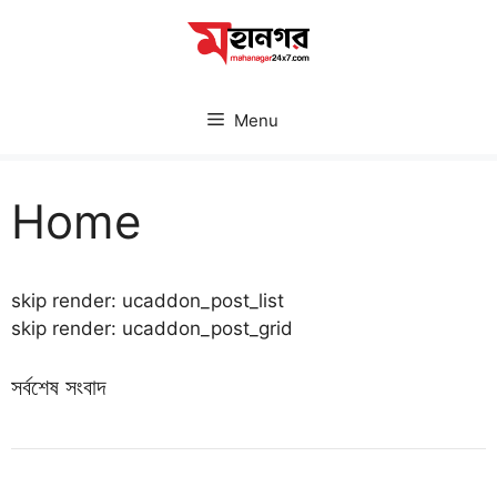
Skip
to
content
Menu
Home
skip render: ucaddon_post_list
skip render: ucaddon_post_grid
সর্বশেষ সংবাদ