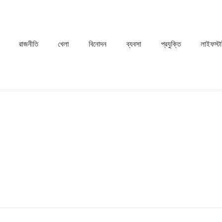
রাজনীতি
খেলা
⁠বিনোদন
ব্যবসা
প্রযুক্তি
লাইফস্ট