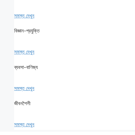
সমস্ত দেখুন
বিজ্ঞান-প্রযুক্তি
সমস্ত দেখুন
ব্যবসা-বাণিজ্য
সমস্ত দেখুন
জীবনশৈলী
সমস্ত দেখুন