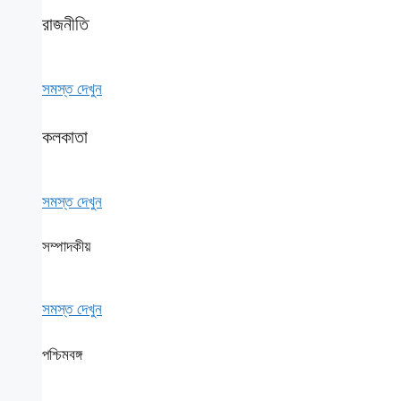
রাজনীতি
সমস্ত দেখুন
কলকাতা
সমস্ত দেখুন
সম্পাদকীয়
সমস্ত দেখুন
পশ্চিমবঙ্গ