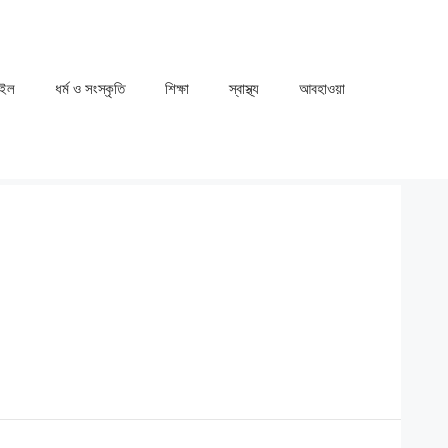
াইল
ধর্ম ও সংস্কৃতি
⁠⁠শিক্ষা
⁠⁠স্বাস্থ্য
⁠⁠আবহাওয়া