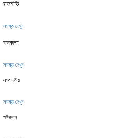
রাজনীতি
সমস্ত দেখুন
কলকাতা
সমস্ত দেখুন
সম্পাদকীয়
সমস্ত দেখুন
পশ্চিমবঙ্গ