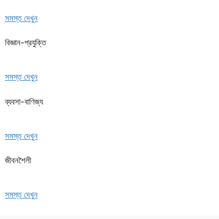
সমস্ত দেখুন
বিজ্ঞান-প্রযুক্তি
সমস্ত দেখুন
ব্যবসা-বাণিজ্য
সমস্ত দেখুন
জীবনশৈলী
সমস্ত দেখুন