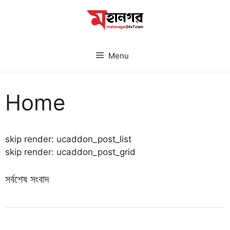
Skip
to
content
Menu
Home
skip render: ucaddon_post_list
skip render: ucaddon_post_grid
সর্বশেষ সংবাদ