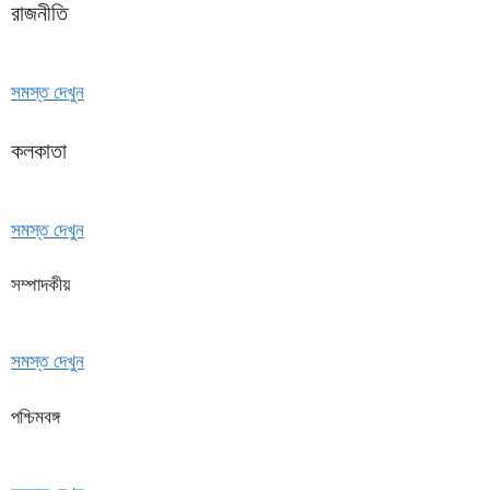
রাজনীতি
সমস্ত দেখুন
কলকাতা
সমস্ত দেখুন
সম্পাদকীয়
সমস্ত দেখুন
পশ্চিমবঙ্গ