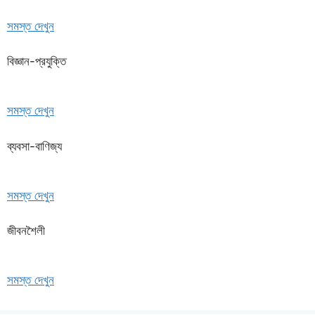
সমস্ত দেখুন
বিজ্ঞান-প্রযুক্তি
সমস্ত দেখুন
ব্যবসা-বাণিজ্য
সমস্ত দেখুন
জীবনশৈলী
সমস্ত দেখুন