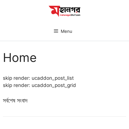
Skip
to
content
Menu
Home
skip render: ucaddon_post_list
skip render: ucaddon_post_grid
সর্বশেষ সংবাদ