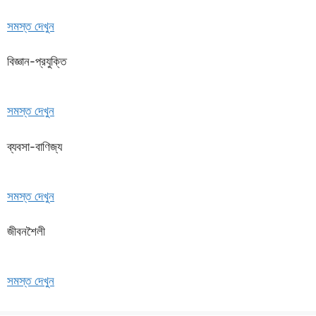
সমস্ত দেখুন
বিজ্ঞান-প্রযুক্তি
সমস্ত দেখুন
ব্যবসা-বাণিজ্য
সমস্ত দেখুন
জীবনশৈলী
সমস্ত দেখুন