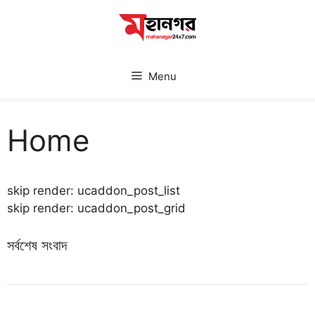
Skip
to
content
Menu
Home
skip render: ucaddon_post_list
skip render: ucaddon_post_grid
সর্বশেষ সংবাদ