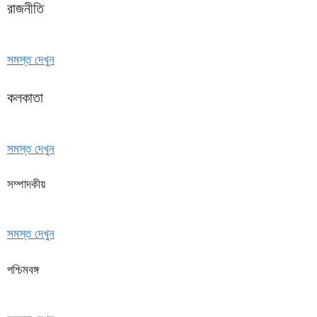
রাজনীতি
সমস্ত দেখুন
কলকাতা
সমস্ত দেখুন
সম্পাদকীয়
সমস্ত দেখুন
পশ্চিমবঙ্গ