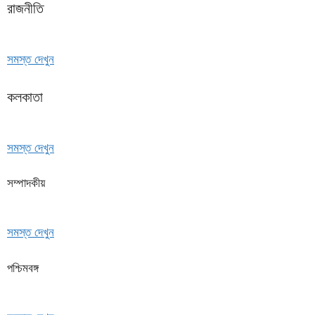
রাজনীতি
সমস্ত দেখুন
কলকাতা
সমস্ত দেখুন
সম্পাদকীয়
সমস্ত দেখুন
পশ্চিমবঙ্গ