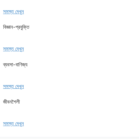
সমস্ত দেখুন
বিজ্ঞান-প্রযুক্তি
সমস্ত দেখুন
ব্যবসা-বাণিজ্য
সমস্ত দেখুন
জীবনশৈলী
সমস্ত দেখুন