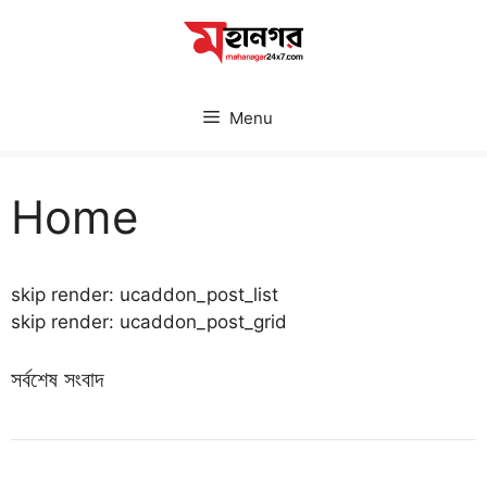
Skip
to
content
Menu
Home
skip render: ucaddon_post_list
skip render: ucaddon_post_grid
সর্বশেষ সংবাদ