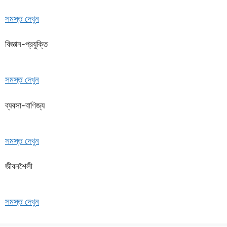
সমস্ত দেখুন
বিজ্ঞান-প্রযুক্তি
সমস্ত দেখুন
ব্যবসা-বাণিজ্য
সমস্ত দেখুন
জীবনশৈলী
সমস্ত দেখুন