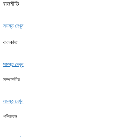
রাজনীতি
সমস্ত দেখুন
কলকাতা
সমস্ত দেখুন
সম্পাদকীয়
সমস্ত দেখুন
পশ্চিমবঙ্গ