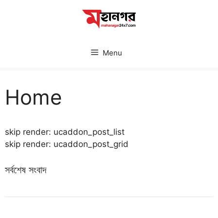
Skip
to
content
Menu
Home
skip render: ucaddon_post_list
skip render: ucaddon_post_grid
সর্বশেষ সংবাদ