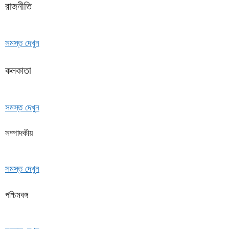
রাজনীতি
সমস্ত দেখুন
কলকাতা
সমস্ত দেখুন
সম্পাদকীয়
সমস্ত দেখুন
পশ্চিমবঙ্গ