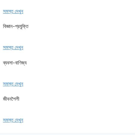
সমস্ত দেখুন
বিজ্ঞান-প্রযুক্তি
সমস্ত দেখুন
ব্যবসা-বাণিজ্য
সমস্ত দেখুন
জীবনশৈলী
সমস্ত দেখুন