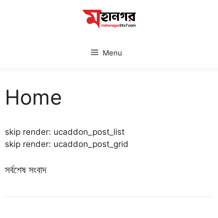
Skip
to
content
Menu
Home
skip render: ucaddon_post_list
skip render: ucaddon_post_grid
সর্বশেষ সংবাদ