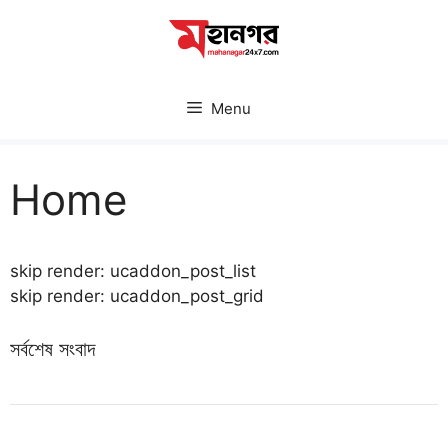
Skip
to
content
Menu
Home
skip render: ucaddon_post_list
skip render: ucaddon_post_grid
সর্বশেষ সংবাদ