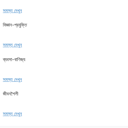
সমস্ত দেখুন
বিজ্ঞান-প্রযুক্তি
সমস্ত দেখুন
ব্যবসা-বাণিজ্য
সমস্ত দেখুন
জীবনশৈলী
সমস্ত দেখুন