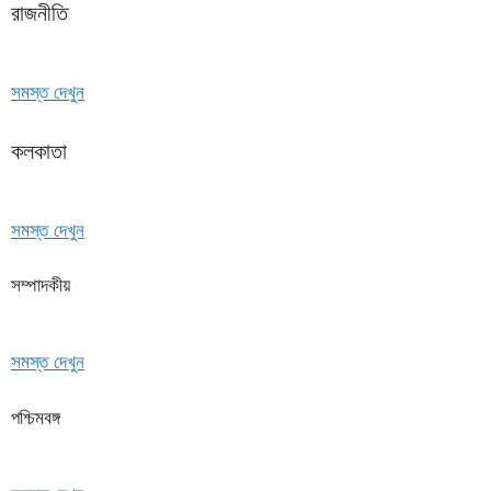
রাজনীতি
সমস্ত দেখুন
কলকাতা
সমস্ত দেখুন
সম্পাদকীয়
সমস্ত দেখুন
পশ্চিমবঙ্গ