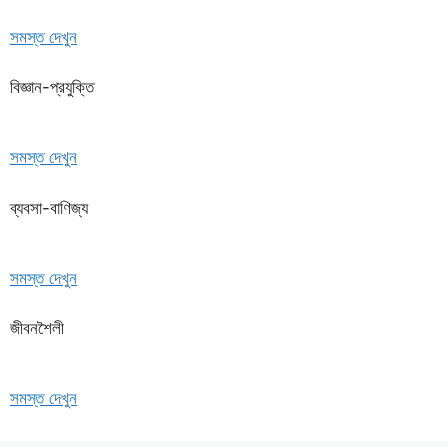
সমস্ত দেখুন
বিজ্ঞান-প্রযুক্তি
সমস্ত দেখুন
ব্যবসা-বাণিজ্য
সমস্ত দেখুন
জীবনশৈলী
সমস্ত দেখুন