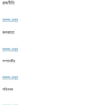
রাজনীতি
সমস্ত দেখুন
কলকাতা
সমস্ত দেখুন
সম্পাদকীয়
সমস্ত দেখুন
পশ্চিমবঙ্গ