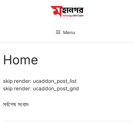
Skip
to
content
Menu
Home
skip render: ucaddon_post_list
skip render: ucaddon_post_grid
সর্বশেষ সংবাদ