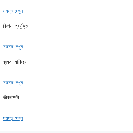
সমস্ত দেখুন
বিজ্ঞান-প্রযুক্তি
সমস্ত দেখুন
ব্যবসা-বাণিজ্য
সমস্ত দেখুন
জীবনশৈলী
সমস্ত দেখুন