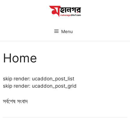
Skip
to
content
Menu
Home
skip render: ucaddon_post_list
skip render: ucaddon_post_grid
সর্বশেষ সংবাদ