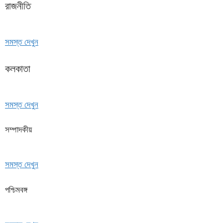
রাজনীতি
সমস্ত দেখুন
কলকাতা
সমস্ত দেখুন
সম্পাদকীয়
সমস্ত দেখুন
পশ্চিমবঙ্গ