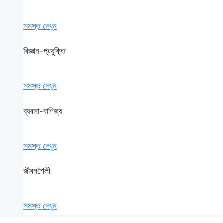
সমস্ত দেখুন
বিজ্ঞান-প্রযুক্তি
সমস্ত দেখুন
ব্যবসা-বাণিজ্য
সমস্ত দেখুন
জীবনশৈলী
সমস্ত দেখুন