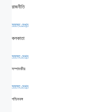
রাজনীতি
সমস্ত দেখুন
কলকাতা
সমস্ত দেখুন
সম্পাদকীয়
সমস্ত দেখুন
পশ্চিমবঙ্গ