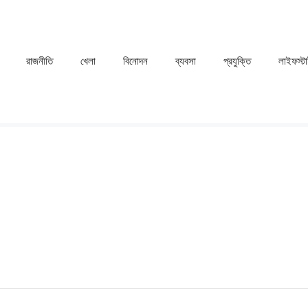
রাজনীতি
খেলা
⁠বিনোদন
ব্যবসা
প্রযুক্তি
লাইফস্ট