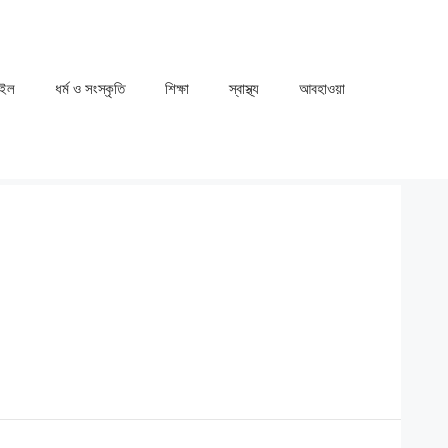
াইল
ধর্ম ও সংস্কৃতি
⁠⁠শিক্ষা
⁠⁠স্বাস্থ্য
⁠⁠আবহাওয়া