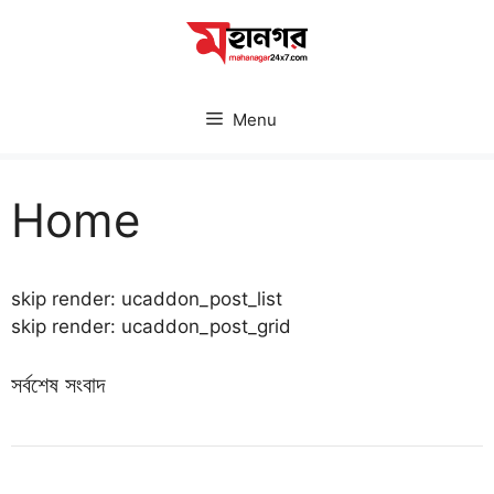
Skip
to
content
Menu
Home
skip render: ucaddon_post_list
skip render: ucaddon_post_grid
সর্বশেষ সংবাদ