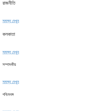
রাজনীতি
সমস্ত দেখুন
কলকাতা
সমস্ত দেখুন
সম্পাদকীয়
সমস্ত দেখুন
পশ্চিমবঙ্গ