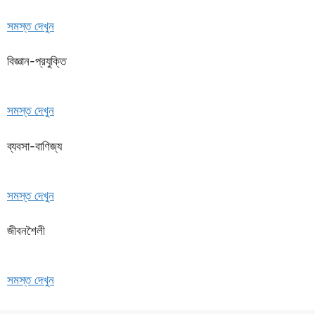
সমস্ত দেখুন
বিজ্ঞান-প্রযুক্তি
সমস্ত দেখুন
ব্যবসা-বাণিজ্য
সমস্ত দেখুন
জীবনশৈলী
সমস্ত দেখুন