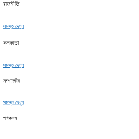
রাজনীতি
সমস্ত দেখুন
কলকাতা
সমস্ত দেখুন
সম্পাদকীয়
সমস্ত দেখুন
পশ্চিমবঙ্গ