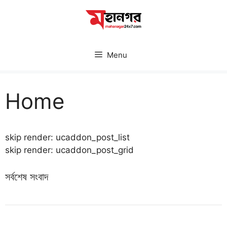
Skip
to
content
Menu
Home
skip render: ucaddon_post_list
skip render: ucaddon_post_grid
সর্বশেষ সংবাদ