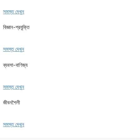
সমস্ত দেখুন
বিজ্ঞান-প্রযুক্তি
সমস্ত দেখুন
ব্যবসা-বাণিজ্য
সমস্ত দেখুন
জীবনশৈলী
সমস্ত দেখুন