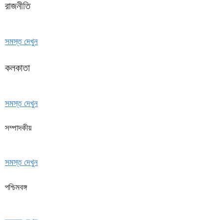
রাজনীতি
সমস্ত দেখুন
কলকাতা
সমস্ত দেখুন
সম্পাদকীয়
সমস্ত দেখুন
পশ্চিমবঙ্গ