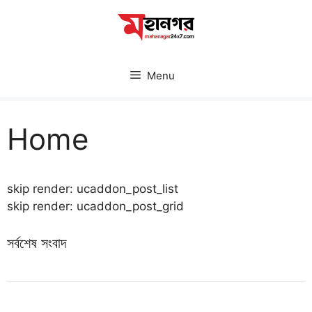
Skip
to
content
Menu
Home
skip render: ucaddon_post_list
skip render: ucaddon_post_grid
সর্বশেষ সংবাদ