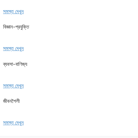
সমস্ত দেখুন
বিজ্ঞান-প্রযুক্তি
সমস্ত দেখুন
ব্যবসা-বাণিজ্য
সমস্ত দেখুন
জীবনশৈলী
সমস্ত দেখুন