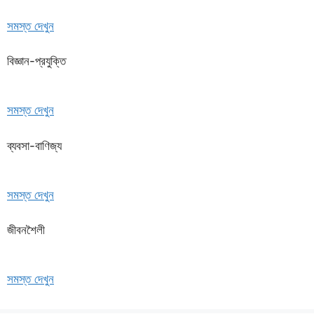
সমস্ত দেখুন
বিজ্ঞান-প্রযুক্তি
সমস্ত দেখুন
ব্যবসা-বাণিজ্য
সমস্ত দেখুন
জীবনশৈলী
সমস্ত দেখুন