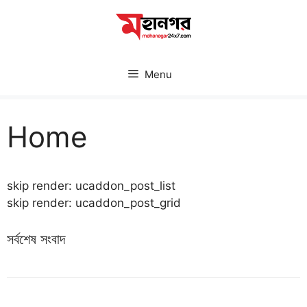
Skip
to
content
Menu
Home
skip render: ucaddon_post_list
skip render: ucaddon_post_grid
সর্বশেষ সংবাদ