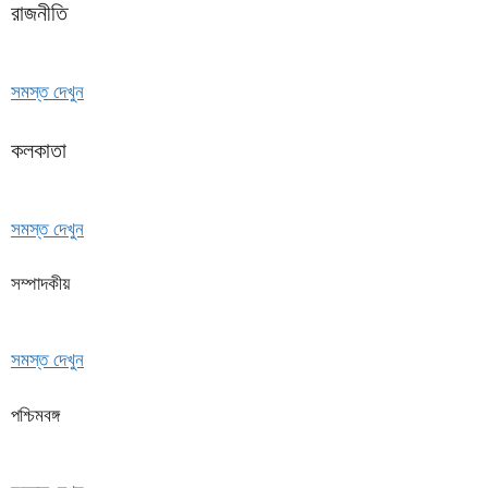
রাজনীতি
সমস্ত দেখুন
কলকাতা
সমস্ত দেখুন
সম্পাদকীয়
সমস্ত দেখুন
পশ্চিমবঙ্গ