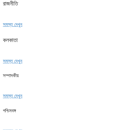
রাজনীতি
সমস্ত দেখুন
কলকাতা
সমস্ত দেখুন
সম্পাদকীয়
সমস্ত দেখুন
পশ্চিমবঙ্গ