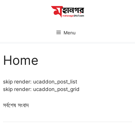
Skip
to
content
Menu
Home
skip render: ucaddon_post_list
skip render: ucaddon_post_grid
সর্বশেষ সংবাদ