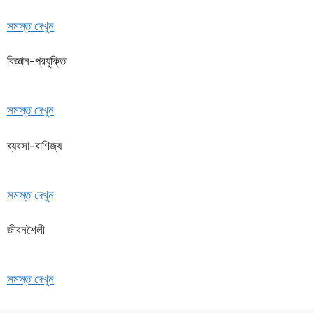
সমস্ত দেখুন
বিজ্ঞান-প্রযুক্তি
সমস্ত দেখুন
ব্যবসা-বাণিজ্য
সমস্ত দেখুন
জীবনশৈলী
সমস্ত দেখুন