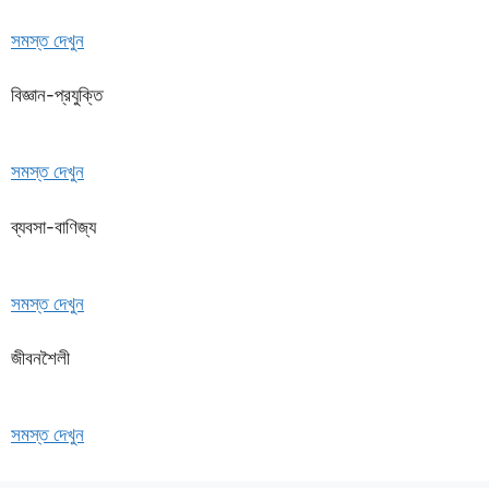
সমস্ত দেখুন
বিজ্ঞান-প্রযুক্তি
সমস্ত দেখুন
ব্যবসা-বাণিজ্য
সমস্ত দেখুন
জীবনশৈলী
সমস্ত দেখুন