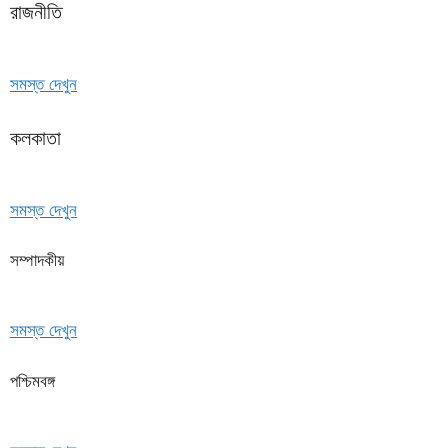
রাজনীতি
সমস্ত দেখুন
কলকাতা
সমস্ত দেখুন
সম্পাদকীয়
সমস্ত দেখুন
পশ্চিমবঙ্গ