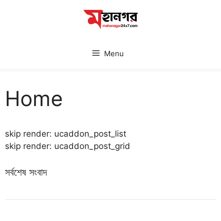
Skip
to
content
Menu
Home
skip render: ucaddon_post_list
skip render: ucaddon_post_grid
সর্বশেষ সংবাদ