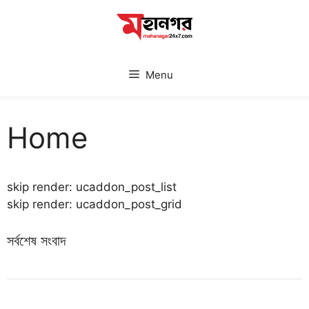
Skip
to
content
Menu
Home
skip render: ucaddon_post_list
skip render: ucaddon_post_grid
সর্বশেষ সংবাদ