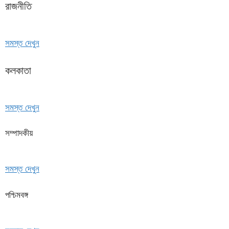
রাজনীতি
সমস্ত দেখুন
কলকাতা
সমস্ত দেখুন
সম্পাদকীয়
সমস্ত দেখুন
পশ্চিমবঙ্গ