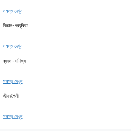
সমস্ত দেখুন
বিজ্ঞান-প্রযুক্তি
সমস্ত দেখুন
ব্যবসা-বাণিজ্য
সমস্ত দেখুন
জীবনশৈলী
সমস্ত দেখুন