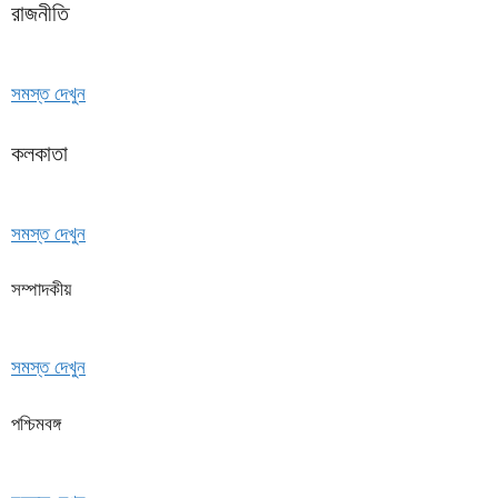
রাজনীতি
সমস্ত দেখুন
কলকাতা
সমস্ত দেখুন
সম্পাদকীয়
সমস্ত দেখুন
পশ্চিমবঙ্গ