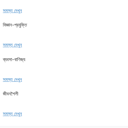
সমস্ত দেখুন
বিজ্ঞান-প্রযুক্তি
সমস্ত দেখুন
ব্যবসা-বাণিজ্য
সমস্ত দেখুন
জীবনশৈলী
সমস্ত দেখুন