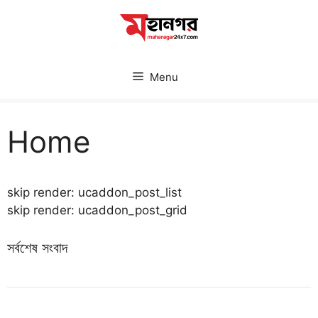
Skip
to
content
Menu
Home
skip render: ucaddon_post_list
skip render: ucaddon_post_grid
সর্বশেষ সংবাদ