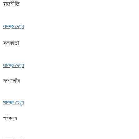
রাজনীতি
সমস্ত দেখুন
কলকাতা
সমস্ত দেখুন
সম্পাদকীয়
সমস্ত দেখুন
পশ্চিমবঙ্গ