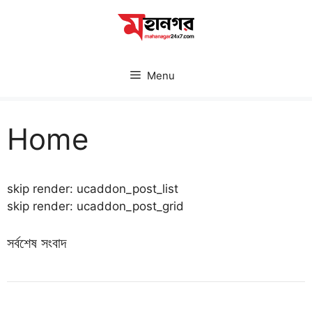
Skip
to
content
Menu
Home
skip render: ucaddon_post_list
skip render: ucaddon_post_grid
সর্বশেষ সংবাদ