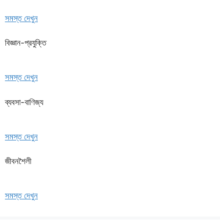
সমস্ত দেখুন
বিজ্ঞান-প্রযুক্তি
সমস্ত দেখুন
ব্যবসা-বাণিজ্য
সমস্ত দেখুন
জীবনশৈলী
সমস্ত দেখুন