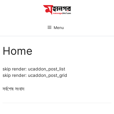
Skip
to
content
Menu
Home
skip render: ucaddon_post_list
skip render: ucaddon_post_grid
সর্বশেষ সংবাদ