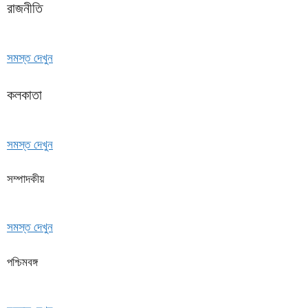
রাজনীতি
সমস্ত দেখুন
কলকাতা
সমস্ত দেখুন
সম্পাদকীয়
সমস্ত দেখুন
পশ্চিমবঙ্গ