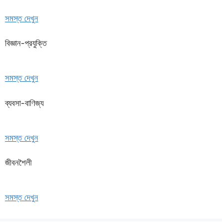
সমস্ত দেখুন
বিজ্ঞান-প্রযুক্তি
সমস্ত দেখুন
ব্যবসা-বাণিজ্য
সমস্ত দেখুন
জীবনশৈলী
সমস্ত দেখুন