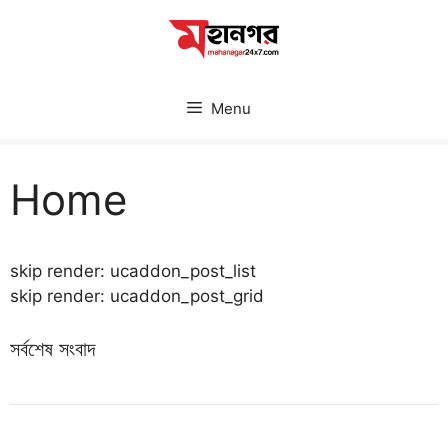
Skip
to
content
Menu
Home
skip render: ucaddon_post_list
skip render: ucaddon_post_grid
সর্বশেষ সংবাদ