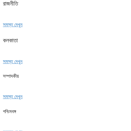
রাজনীতি
সমস্ত দেখুন
কলকাতা
সমস্ত দেখুন
সম্পাদকীয়
সমস্ত দেখুন
পশ্চিমবঙ্গ