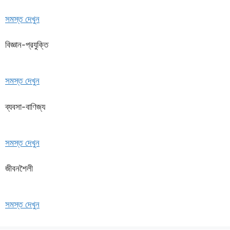
সমস্ত দেখুন
বিজ্ঞান-প্রযুক্তি
সমস্ত দেখুন
ব্যবসা-বাণিজ্য
সমস্ত দেখুন
জীবনশৈলী
সমস্ত দেখুন