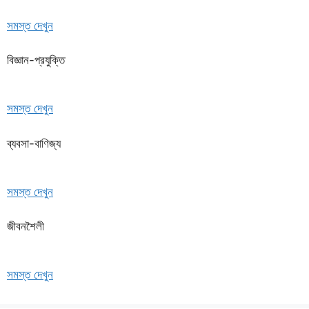
সমস্ত দেখুন
বিজ্ঞান-প্রযুক্তি
সমস্ত দেখুন
ব্যবসা-বাণিজ্য
সমস্ত দেখুন
জীবনশৈলী
সমস্ত দেখুন