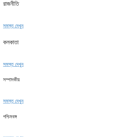
রাজনীতি
সমস্ত দেখুন
কলকাতা
সমস্ত দেখুন
সম্পাদকীয়
সমস্ত দেখুন
পশ্চিমবঙ্গ