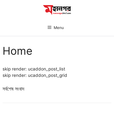
Skip
to
content
Menu
Home
skip render: ucaddon_post_list
skip render: ucaddon_post_grid
সর্বশেষ সংবাদ