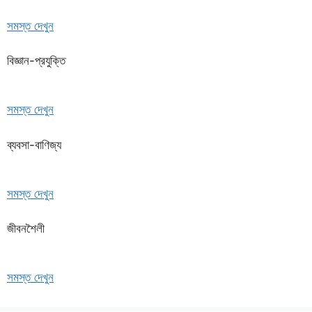
সমস্ত দেখুন
বিজ্ঞান-প্রযুক্তি
সমস্ত দেখুন
ব্যবসা-বাণিজ্য
সমস্ত দেখুন
জীবনশৈলী
সমস্ত দেখুন