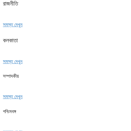
রাজনীতি
সমস্ত দেখুন
কলকাতা
সমস্ত দেখুন
সম্পাদকীয়
সমস্ত দেখুন
পশ্চিমবঙ্গ