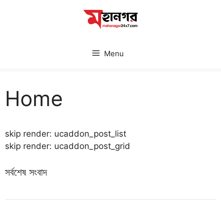
Skip
to
content
Menu
Home
skip render: ucaddon_post_list
skip render: ucaddon_post_grid
সর্বশেষ সংবাদ