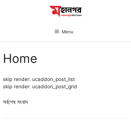
Skip
to
content
Menu
Home
skip render: ucaddon_post_list
skip render: ucaddon_post_grid
সর্বশেষ সংবাদ