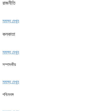
রাজনীতি
সমস্ত দেখুন
কলকাতা
সমস্ত দেখুন
সম্পাদকীয়
সমস্ত দেখুন
পশ্চিমবঙ্গ