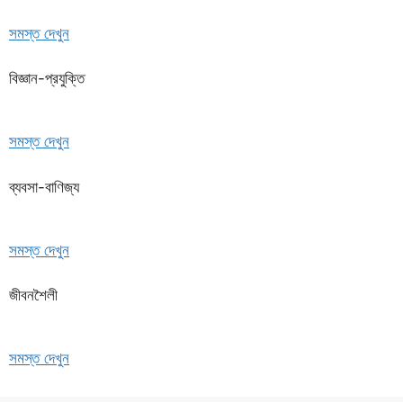
সমস্ত দেখুন
বিজ্ঞান-প্রযুক্তি
সমস্ত দেখুন
ব্যবসা-বাণিজ্য
সমস্ত দেখুন
জীবনশৈলী
সমস্ত দেখুন