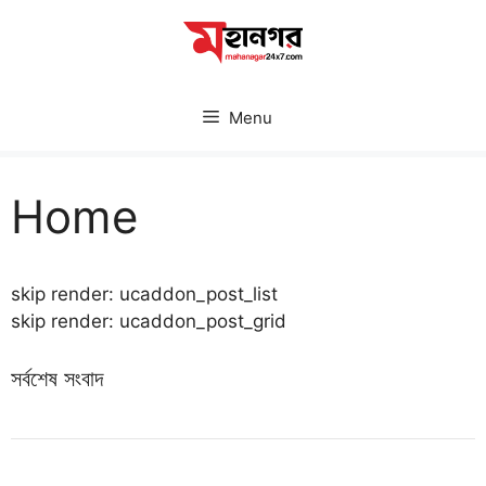
Skip
to
content
Menu
Home
skip render: ucaddon_post_list
skip render: ucaddon_post_grid
সর্বশেষ সংবাদ