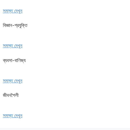
সমস্ত দেখুন
বিজ্ঞান-প্রযুক্তি
সমস্ত দেখুন
ব্যবসা-বাণিজ্য
সমস্ত দেখুন
জীবনশৈলী
সমস্ত দেখুন