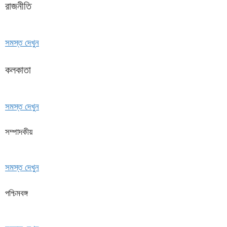
রাজনীতি
সমস্ত দেখুন
কলকাতা
সমস্ত দেখুন
সম্পাদকীয়
সমস্ত দেখুন
পশ্চিমবঙ্গ