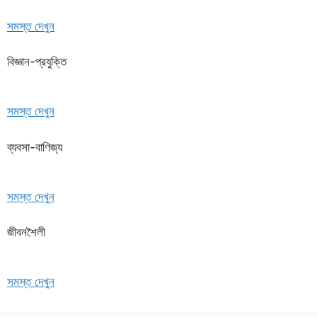
সমস্ত দেখুন
বিজ্ঞান-প্রযুক্তি
সমস্ত দেখুন
ব্যবসা-বাণিজ্য
সমস্ত দেখুন
জীবনশৈলী
সমস্ত দেখুন