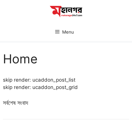
Skip
to
content
Menu
Home
skip render: ucaddon_post_list
skip render: ucaddon_post_grid
সর্বশেষ সংবাদ