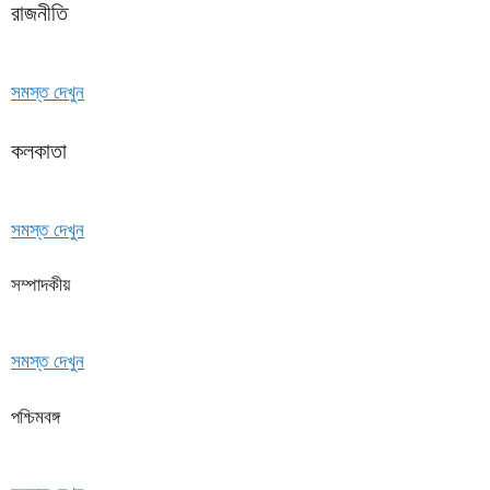
রাজনীতি
সমস্ত দেখুন
কলকাতা
সমস্ত দেখুন
সম্পাদকীয়
সমস্ত দেখুন
পশ্চিমবঙ্গ