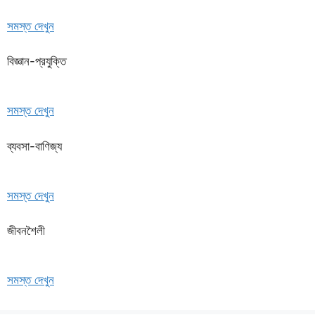
সমস্ত দেখুন
বিজ্ঞান-প্রযুক্তি
সমস্ত দেখুন
ব্যবসা-বাণিজ্য
সমস্ত দেখুন
জীবনশৈলী
সমস্ত দেখুন