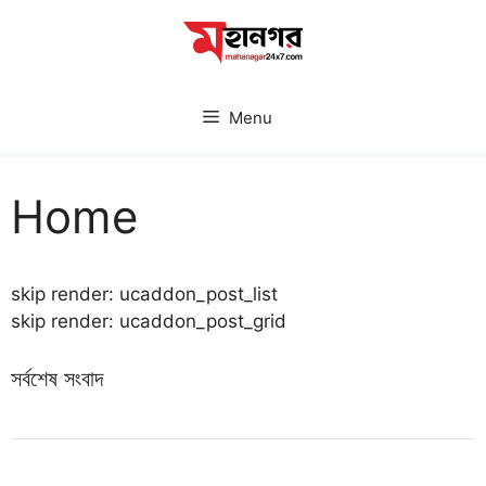
Skip
to
content
Menu
Home
skip render: ucaddon_post_list
skip render: ucaddon_post_grid
সর্বশেষ সংবাদ