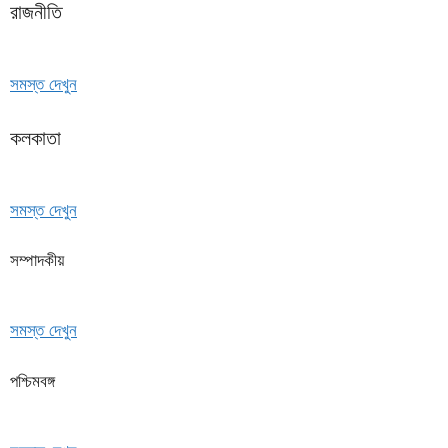
রাজনীতি
সমস্ত দেখুন
কলকাতা
সমস্ত দেখুন
সম্পাদকীয়
সমস্ত দেখুন
পশ্চিমবঙ্গ