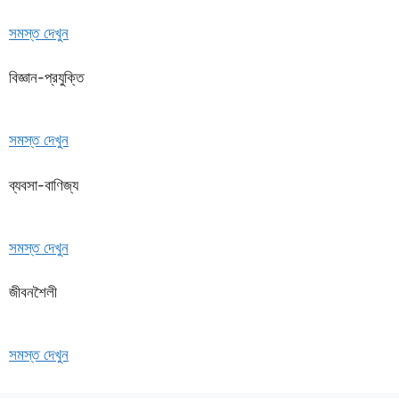
সমস্ত দেখুন
বিজ্ঞান-প্রযুক্তি
সমস্ত দেখুন
ব্যবসা-বাণিজ্য
সমস্ত দেখুন
জীবনশৈলী
সমস্ত দেখুন