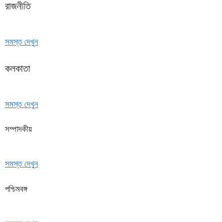
রাজনীতি
সমস্ত দেখুন
কলকাতা
সমস্ত দেখুন
সম্পাদকীয়
সমস্ত দেখুন
পশ্চিমবঙ্গ