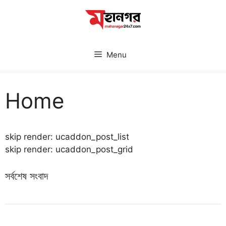
Skip
to
content
Menu
Home
skip render: ucaddon_post_list
skip render: ucaddon_post_grid
সর্বশেষ সংবাদ