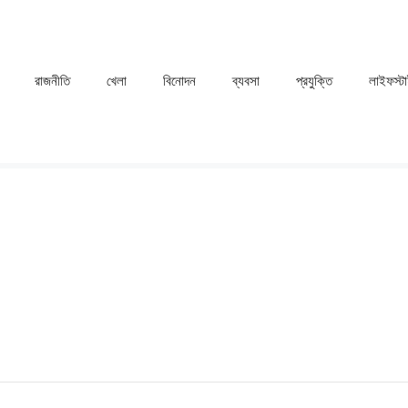
রাজনীতি
খেলা
⁠বিনোদন
ব্যবসা
প্রযুক্তি
লাইফস্ট