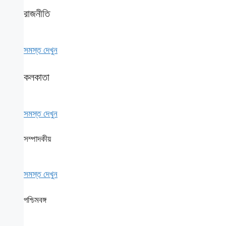
রাজনীতি
সমস্ত দেখুন
কলকাতা
সমস্ত দেখুন
সম্পাদকীয়
সমস্ত দেখুন
পশ্চিমবঙ্গ