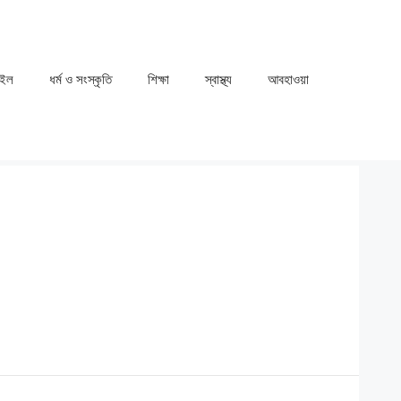
াইল
ধর্ম ও সংস্কৃতি
⁠⁠শিক্ষা
⁠⁠স্বাস্থ্য
⁠⁠আবহাওয়া