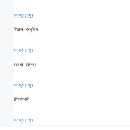
সমস্ত দেখুন
বিজ্ঞান-প্রযুক্তি
সমস্ত দেখুন
ব্যবসা-বাণিজ্য
সমস্ত দেখুন
জীবনশৈলী
সমস্ত দেখুন