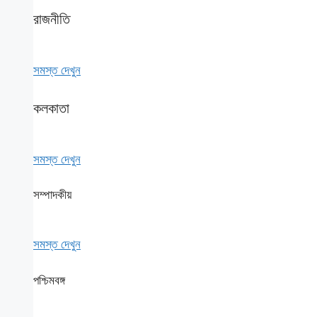
রাজনীতি
সমস্ত দেখুন
কলকাতা
সমস্ত দেখুন
সম্পাদকীয়
সমস্ত দেখুন
পশ্চিমবঙ্গ