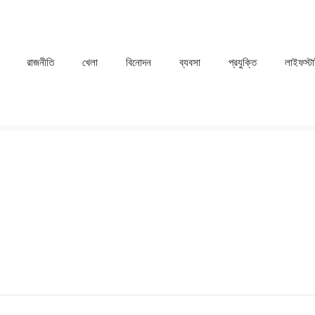
রাজনীতি
খেলা
⁠বিনোদন
ব্যবসা
প্রযুক্তি
লাইফস্ট