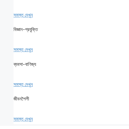
সমস্ত দেখুন
বিজ্ঞান-প্রযুক্তি
সমস্ত দেখুন
ব্যবসা-বাণিজ্য
সমস্ত দেখুন
জীবনশৈলী
সমস্ত দেখুন