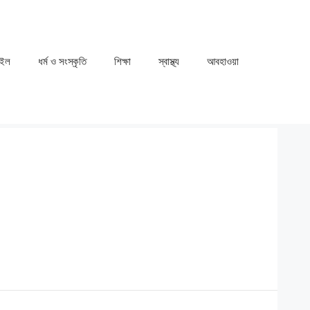
াইল
ধর্ম ও সংস্কৃতি
⁠⁠শিক্ষা
⁠⁠স্বাস্থ্য
⁠⁠আবহাওয়া