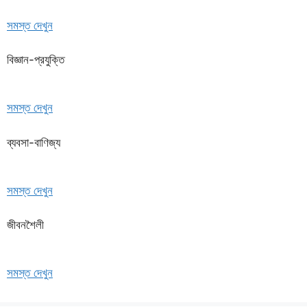
সমস্ত দেখুন
বিজ্ঞান-প্রযুক্তি
সমস্ত দেখুন
ব্যবসা-বাণিজ্য
সমস্ত দেখুন
জীবনশৈলী
সমস্ত দেখুন