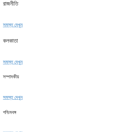
রাজনীতি
সমস্ত দেখুন
কলকাতা
সমস্ত দেখুন
সম্পাদকীয়
সমস্ত দেখুন
পশ্চিমবঙ্গ