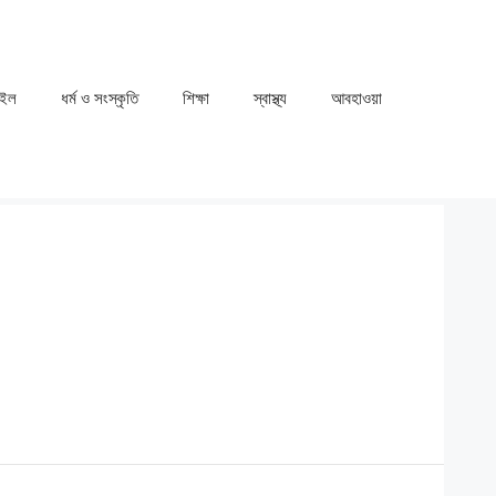
াইল
ধর্ম ও সংস্কৃতি
⁠⁠শিক্ষা
⁠⁠স্বাস্থ্য
⁠⁠আবহাওয়া