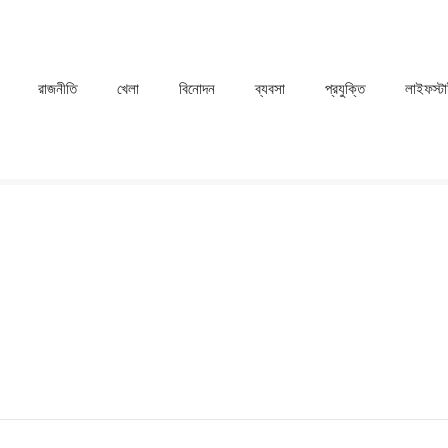
রাজনীতি
খেলা
⁠বিনোদন
ব্যবসা
প্রযুক্তি
লাইফস্ট