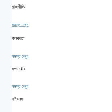
রাজনীতি
সমস্ত দেখুন
কলকাতা
সমস্ত দেখুন
সম্পাদকীয়
সমস্ত দেখুন
পশ্চিমবঙ্গ