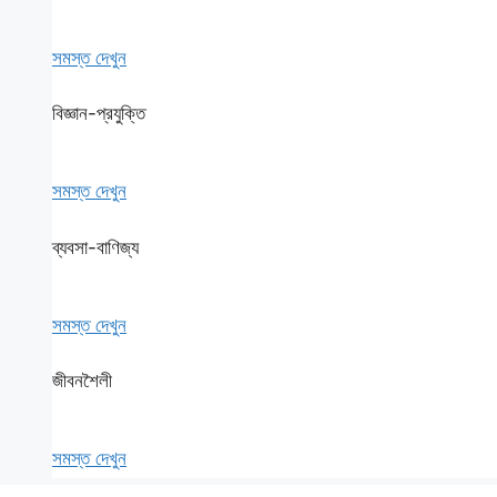
সমস্ত দেখুন
বিজ্ঞান-প্রযুক্তি
সমস্ত দেখুন
ব্যবসা-বাণিজ্য
সমস্ত দেখুন
জীবনশৈলী
সমস্ত দেখুন