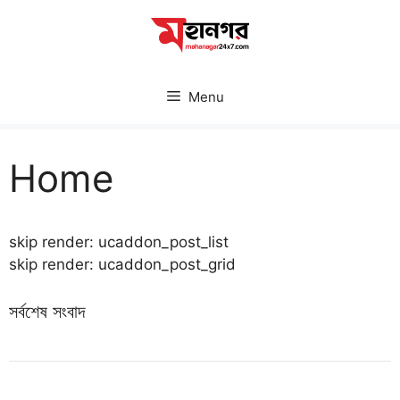
Skip
to
content
Menu
Home
skip render: ucaddon_post_list
skip render: ucaddon_post_grid
সর্বশেষ সংবাদ