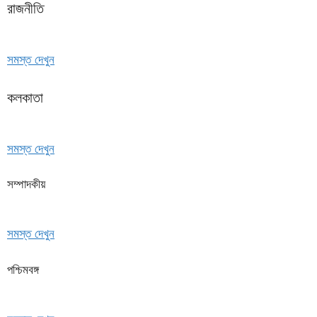
রাজনীতি
সমস্ত দেখুন
কলকাতা
সমস্ত দেখুন
সম্পাদকীয়
সমস্ত দেখুন
পশ্চিমবঙ্গ