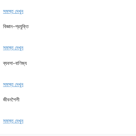
সমস্ত দেখুন
বিজ্ঞান-প্রযুক্তি
সমস্ত দেখুন
ব্যবসা-বাণিজ্য
সমস্ত দেখুন
জীবনশৈলী
সমস্ত দেখুন