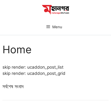
Skip
to
content
Menu
Home
skip render: ucaddon_post_list
skip render: ucaddon_post_grid
সর্বশেষ সংবাদ