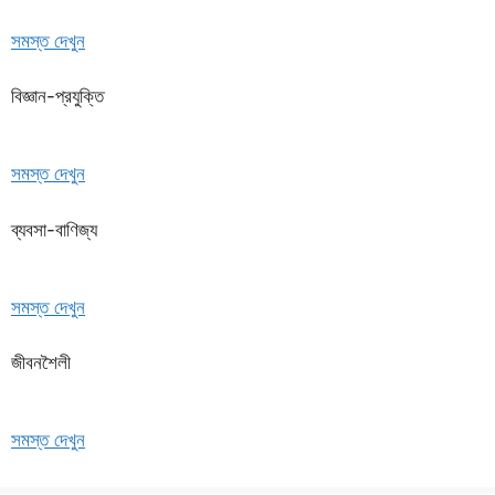
সমস্ত দেখুন
বিজ্ঞান-প্রযুক্তি
সমস্ত দেখুন
ব্যবসা-বাণিজ্য
সমস্ত দেখুন
জীবনশৈলী
সমস্ত দেখুন