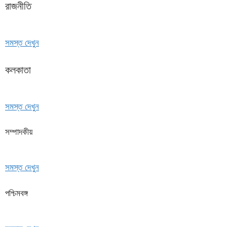
রাজনীতি
সমস্ত দেখুন
কলকাতা
সমস্ত দেখুন
সম্পাদকীয়
সমস্ত দেখুন
পশ্চিমবঙ্গ